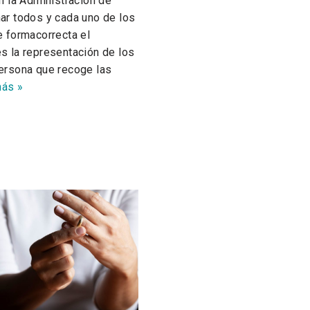
n la Administración de
onar todos y cada uno de los
 formacorrecta el
 es la representación de los
 persona que recoge las
más »