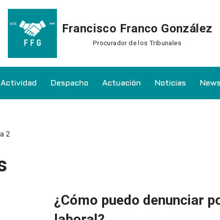
Francisco Franco González
Procurador de los Tribunales
Actividad
Despacho
Actuación
Noticias
News
a 2
s
¿Cómo puedo denunciar p
laboral?