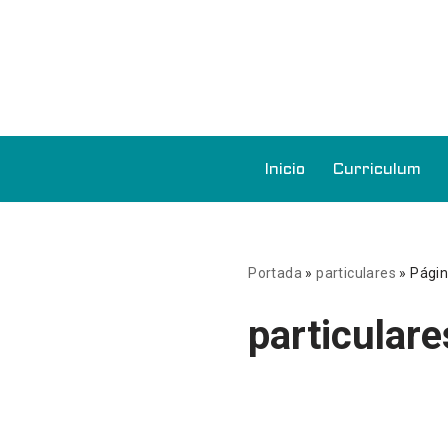
Saltar
al
contenido
Inicio
Curriculum
Portada
»
particulares
»
Págin
particulare