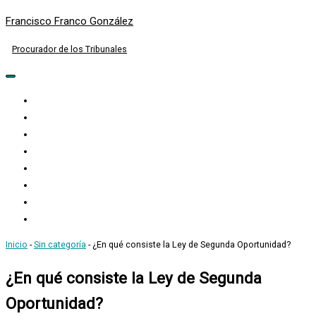
Francisco Franco González
Procurador de los Tribunales
Menú
de
Inicio
navegación
Curriculum
Actividad
Despacho
Actuación
Noticias
Newsletter
Contacto
Inicio
-
Sin categoría
-
¿En qué consiste la Ley de Segunda Oportunidad?
¿En qué consiste la Ley de Segunda
Oportunidad?