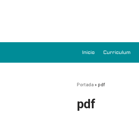
Saltar
al
contenido
Inicio
Curriculum
Portada
»
pdf
pdf