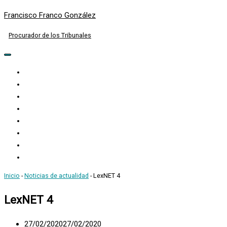
Francisco Franco González
Procurador de los Tribunales
Menú
de
Inicio
navegación
Curriculum
Actividad
Despacho
Actuación
Noticias
Newsletter
Contacto
Inicio
-
Noticias de actualidad
-
LexNET 4
LexNET 4
27/02/2020
27/02/2020