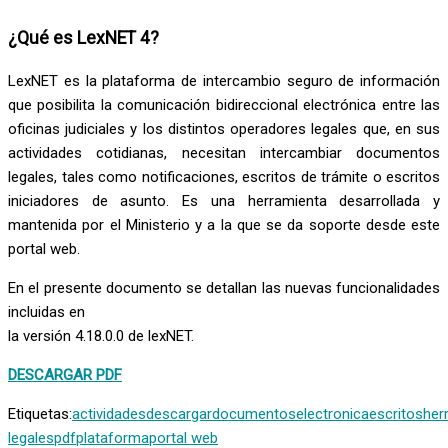
¿Qué es LexNET 4?
LexNET es la plataforma de intercambio seguro de información
que posibilita la comunicación bidireccional electrónica entre las
oficinas judiciales y los distintos operadores legales que, en sus
actividades cotidianas, necesitan intercambiar documentos
legales, tales como notificaciones, escritos de trámite o escritos
iniciadores de asunto. Es una herramienta desarrollada y
mantenida por el Ministerio y a la que se da soporte desde este
portal web.
En el presente documento se detallan las nuevas funcionalidades
incluidas en
la versión 4.18.0.0 de lexNET.
DESCARGAR PDF
Etiquetas:
actividades
descargar
documentos
electronica
escritos
her
legales
pdf
plataforma
portal web