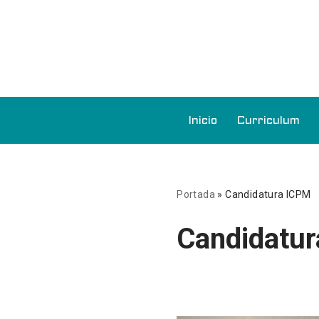
Saltar
al
contenido
Inicio
Curriculum
Portada
»
Candidatura ICPM
Candidatu