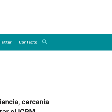
letter
Contacto
iencia, cercanía
erar el ICPM