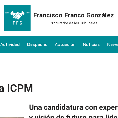
Francisco Franco González
Procurador de los Tribunales
Actividad
Despacho
Actuación
Noticias
News
ra ICPM
Una candidatura con exper
y visión de futuro para lid