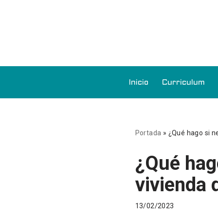
Saltar
al
contenido
Inicio
Curriculum
Portada
»
¿Qué hago si ne
¿Qué hago
vivienda 
13/02/2023