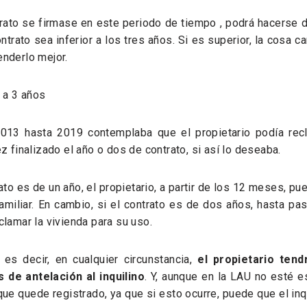
rato se firmase en este periodo de tiempo , podrá hacerse 
ntrato sea inferior a los tres años. Si es superior, la cosa 
enderlo mejor.
r a 3 años
013 hasta 2019 contemplaba que el propietario podía recl
ez finalizado el año o dos de contrato, si así lo deseaba.
trato es de un año, el propietario, a partir de los 12 meses, pu
amiliar. En cambio, si el contrato es de dos años, hasta p
clamar la vivienda para su uso.
 es decir, en cualquier circunstancia,
el propietario ten
de antelación al inquilino
. Y, aunque en la LAU no esté e
ue quede registrado, ya que si esto ocurre, puede que el inq