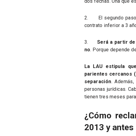
dos fechas. Una que es
2. El segundo paso es 
contrato inferior a 3 añ
3.
Será a partir d
no
. Porque depende de
La LAU estipula que
parientes cercanos (
separación
. Además, 
personas jurídicas. Cab
tienen tres meses para
¿Cómo reclam
2013 y antes