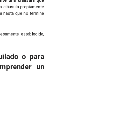
nte una cláusula que
ta cláusula propiamente
da hasta que no termine
presamente establecida,
uilado o para
omprender un